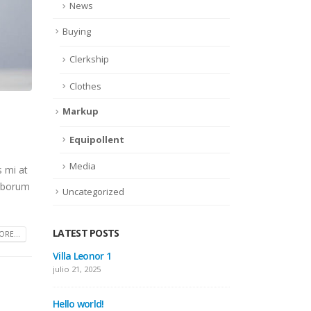
News
Buying
Clerkship
Clothes
Markup
Equipollent
Media
s mi at
laborum
Uncategorized
LATEST POSTS
RE...
 gallery
Villa Leonor 1
This
pos
julio 21, 2025
junio
Hello world!