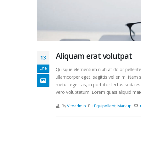
Aliquam erat volutpat
13
Ene
Quisque elementum nibh at dolor pellentes
ullamcorper eget, sagittis vel enim. Nam s
metus egestas, in porttitor lectus sodales
vero voluptatum. Lorem quasi aliquid maiore
By
Viteadmin
Equipollent
,
Markup
Villa L
julio 21,
Hello w