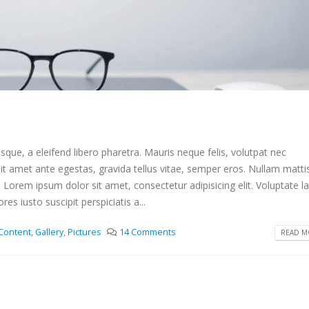
que, a eleifend libero pharetra. Mauris neque felis, volutpat nec
it amet ante egestas, gravida tellus vitae, semper eros. Nullam matti
. Lorem ipsum dolor sit amet, consectetur adipisicing elit. Voluptate 
s iusto suscipit perspiciatis a...
Content
,
Gallery
,
Pictures
14 Comments
READ MO
eonor 1
This is a stardard slider
post
 2025
junio 13, 2016
orld!