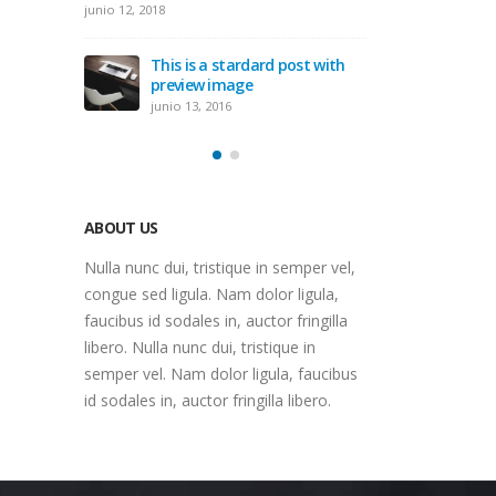
ge
This
junio 12, 2018
gal
junio
This is a stardard post with
preview image
bedded
Thi
junio 13, 2016
vide
junio
ABOUT US
Nulla nunc dui, tristique in semper vel,
congue sed ligula. Nam dolor ligula,
faucibus id sodales in, auctor fringilla
libero. Nulla nunc dui, tristique in
semper vel. Nam dolor ligula, faucibus
id sodales in, auctor fringilla libero.