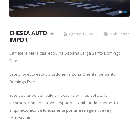
CHESEA AUTO
0
agosto 16, 2019
Mobiliarios
IMPORT
Carretera Mella casi esquina Sabana Larga Santo Domingo
Este
Este proyecto esta ubicado en la Zona Oriental de Santo
Domingo Este.
Este dealer de vehículo en expansión, nos solicita la
incorporación de nuevos espacios, cambiando el aspecto
arquitectónico de lo existente por una imagen nueva y
refrescante.