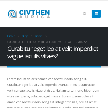
HOME
FAQS
LOGO
CURABITUR EGET LEO AT VELIT IMPERDIET VAGUE IACULIS VITAES?
Curabitur eget leo at velit imperdiet
vague iaculis vitaes?
Lorem ipsum dolor sit amet, consectetur adipiscing elit.
Curabitur eget leo at velit imperdiet varius. In eu ipsum vitae
velit congue iaculis vitae at risus. Nullam tortor nunc, bibendum
vitae semper a, volutpat eget massa. Lorem ipsum dolor sit
amet, consectetur adipiscing elit. Integer fringilla, orci sit amet
posuere auctor, orci eros pellentesque odio, nec pellentesque