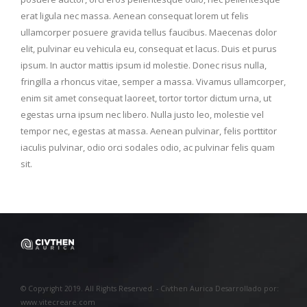
erat ligula nec massa. Aenean consequat lorem ut felis
ullamcorper posuere gravida tellus faucibus. Maecenas dolor
elit, pulvinar eu vehicula eu, consequat et lacus. Duis et purus
ipsum. In auctor mattis ipsum id molestie. Donec risus nulla,
fringilla a rhoncus vitae, semper a massa. Vivamus ullamcorper,
enim sit amet consequat laoreet, tortor tortor dictum urna, ut
egestas urna ipsum nec libero. Nulla justo leo, molestie vel
tempor nec, egestas at massa. Aenean pulvinar, felis porttitor
iaculis pulvinar, odio orci sodales odio, ac pulvinar felis quam
sit.
© Copyright 2019. All Rights Reserved. - Civthen Aurica Desarrollado por:
www.vitecreare.com