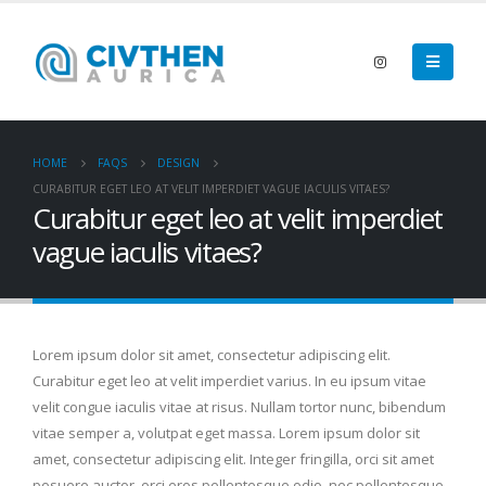
HOME
FAQS
DESIGN
CURABITUR EGET LEO AT VELIT IMPERDIET VAGUE IACULIS VITAES?
Curabitur eget leo at velit imperdiet
vague iaculis vitaes?
Lorem ipsum dolor sit amet, consectetur adipiscing elit.
Curabitur eget leo at velit imperdiet varius. In eu ipsum vitae
velit congue iaculis vitae at risus. Nullam tortor nunc, bibendum
vitae semper a, volutpat eget massa. Lorem ipsum dolor sit
amet, consectetur adipiscing elit. Integer fringilla, orci sit amet
posuere auctor, orci eros pellentesque odio, nec pellentesque