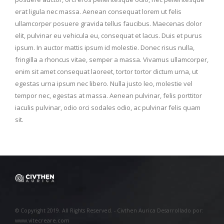
erat ligula nec massa. Aenean consequat lorem ut felis
ullamcorper posuere gravida tellus faucibus. Maecenas dolor
elit, pulvinar eu vehicula eu, consequat et lacus. Duis et purus
ipsum. In auctor mattis ipsum id molestie. Donec risus nulla,
fringilla a rhoncus vitae, semper a massa. Vivamus ullamcorper,
enim sit amet consequat laoreet, tortor tortor dictum urna, ut
egestas urna ipsum nec libero. Nulla justo leo, molestie vel
tempor nec, egestas at massa. Aenean pulvinar, felis porttitor
iaculis pulvinar, odio orci sodales odio, ac pulvinar felis quam
sit.
© Copyright 2019. All Rights Reserved. - Civthen Aurica Desarrollado por:
www.vitecreare.com